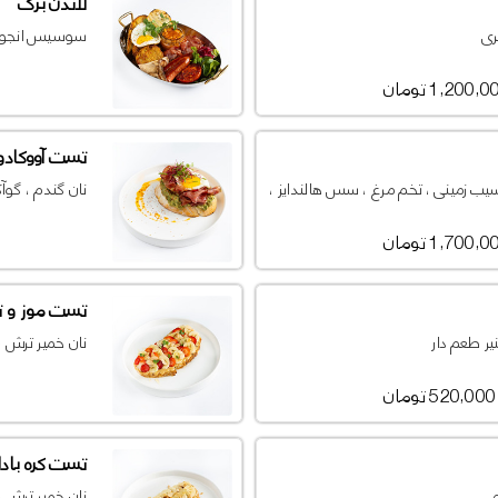
لاندن برک
ری
سوسیس انجوی ، 
1,200, تومان
تست آووکادو 
، سیب زمینی ، تخم مرغ ، سس هالندایز ،
نان گندم ، گوآک
1,700, تومان
تست موز و ت
نیر طعم دار
نان خمیر ترش ، 
520,000 تومان
تست کره بادا
ی
نان خمیر ترش ، 