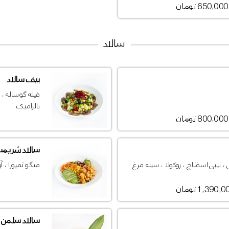
650,000 تومان
سالاد
بیف سالاد
فیله گوساله ، 
بالزامیک
800,000 تومان
سالاد شریمپ 
 بیبی اسفناج ، روکولا ، سینه مرغ
میگو تمپورا ، آ
1,390, تومان
سالاد سلمن آ