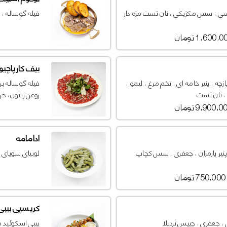
لاسی ، سس مکزیکی ، نان تست مزه دار
فیله گوساله ، 
1,600, تومان
بیف کارپاچیو
پیازچه ، پنیر خامه ای ، تخم مرغ ، لیمو ،
فیله گوساله بر
 ، نان تست
روغن زیتون، خرد
9,900, تومان
ادامامه
پنیر پارمزان ، جعفری ، سس کچاپ
لوبیای سویای 
750,000 تومان
کریسپی بیبی
ش ، جعفری ، چیپس تردیلا
بیبی اسکوئید 