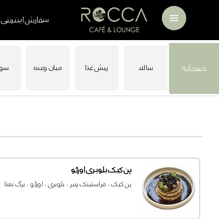
فهرست
سفارش اینترنتی
صبحانه
سالاد
پیش غذا
میان وعده
سو
پن کیک بلوبری اورئو
پن کیک ، فراستینک پنیر ، بلوبری ، اورئو ، برگ نعنا