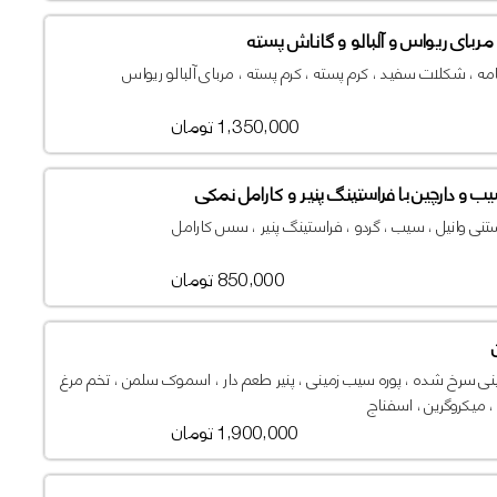
مربای ریواس و آلبالو و گاناش پسته
مه ، شکلات سفید ، کرم پسته ، کرم پسته ، مربای آلبالو ریواس
1,350,000 تومان
 و دارچین با فراستینگ پنیر و کارامل نمکی
تنی وانیل ، سیب ، گردو ، فراستینگ پنیر ، سس کارامل
850,000 تومان
ی سرخ شده ، پوره سیب زمینی ، پنیر طعم دار ، اسموک سلمن ، تخم مرغ
 میکروگرین ، اسفناج
1,900,000 تومان