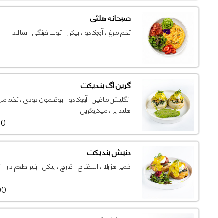
صبحانه هلثی
تخم مرغ ، آووکادو ، بیکن ، توت فرنگی ، سالاد
گرین اگ بندیکت
انگلیش مافین ، آووکادو ، بوقلمون دودی ، تخم مر
هلندایز ، میکروگرین
000
دنیش بندیکت
خمیر هزارلا ، اسفناج ، قارچ ، بیکن ، پنیر طعم دار 
000