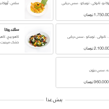
وکادو، تانوکی ، توبیکو ، سس دریایی
سلمن ، آووکادو
1,750, تومان
سالاد روکا
 ، تانوکی ، توبیکو ، سس دریایی
کاهو پیچ، کاهو 
خشک مرینیت شد
2,100, تومان
شده، سس دیژون
960,000 تومان
پیش غذا