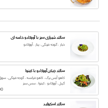
سالاد شیرازی سبز با آووکادو خامه ای
خیار ، گوجه فرنگی ، پیاز ، آووکادو
سالاد چیکن آووکادو با کینوا
کاهو آیس برگ ، کاهو فرانسه ، گوجه فرنگی ، سورل ،
گریل ، آووکادو ، کینوا ، سس سبز
000
سالاد اسکوئید