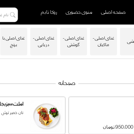
صفحه اصلی
منوی حضوری
روکا تایم
غذای اصلی -
غذای اصلی -
غذای اصلی -
غذای اصلی با
شی
ماکیان
گوشتی
دریایی
برنج
صبحانه
املت سبزیجا
نان خمیر ترش ،ت
950,000 تومان