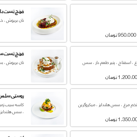
فرنچ تست با 
نان بریوش ، خا
950,000 تومان
فرنچ تست سیب
غ ، اسفناج ، پنیر طعم دار ، سس
نان بریوش ، بس
1,200, تومان
روستی سلمن
، تخم مرغ ، سس هلندایز ، میکروگرین
کاسه سیب زمین
، سس هلندایز ،
1,350, تومان