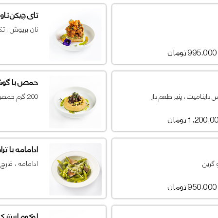
تای چیکن تاور
نان بریوش ، ت
995,000 تومان
حمص با گو
اینامیت ، پنیر طعم دار
200 گرم حمص ، 60 گرم فیله گوساله ، سالسای سیب و خیار ، روغن زیتون ، میکروگرین
1,200, تومان
ادامامه با ترا
 گرین
ادامامه ، قارچ ت
950,000 تومان
لوکوم استیک