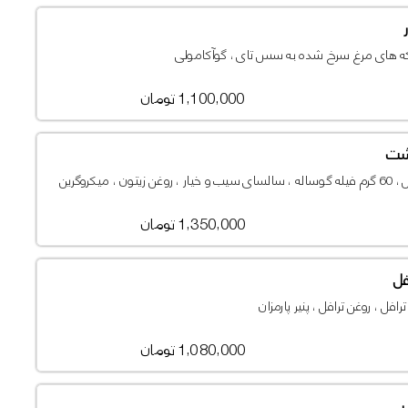
که های مرغ سرخ شده به سس تای ، گوآکامولی
1,100,000 تومان
شت
1,350,000 تومان
فل
رافل ، روغن ترافل ، پنیر پارمزان
1,080,000 تومان