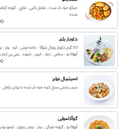
میگو مزه دار شده ، فلفل کاپی ، قارچ ، گوجه گی
شده
000
خاویار پلتر
50 گرم خاویار رویال بلوگا ، خامه ترش ، کره ، پیاز ، 
آووکادو ، سلمن ، خیار ، کیپرز ، شوید ، بیبی پن کیک
000
اسپشیال فرایز
سیب زمینی سرخ کرده مزه دار شده با روغن ترافل ، 
گوآکامولی
آووکادو ، گوجه فرنگی ، پیاز ، روغن زیتون ، لیمو تر