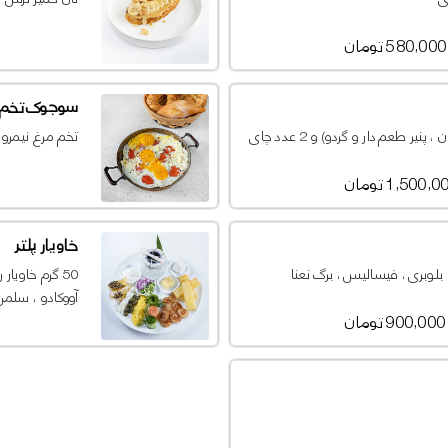
580,000 تومان
سوجوک تخم 
ر طعم دار و گردو) و 2 عدد چای
تخم مرغ نیمرو
1,500, تومان
خاویار پلتر
لوبری ، فیسالیس ، برگ نعنا
50 گرم خاویار
آووکادو ، سلمن 
900,000 تومان