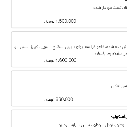
نان تست مزه دار شده
1,500,000 تومان
ش داده شده، کاهو فرانسه، روکولا، بیبی اسفناج ، سورل ، کیپرز، سس انار،
ل دیژون، پنیر پارمزان
1,600,000 تومان
سبز نمکی
880,000 تومان
 اسکوئید
سوخاری، نودل سوخاری، سس اسپایسی مایو