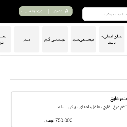
عضویت
ورود به سایت
غذای اصلی -
سس 
نوشیدنی سرد
نوشیدنی گرم
دسر
پاستا
افز
ت و قارچ
خم مرغ ، قارچ ، فلفل دلمه ای ، بیکن ، سالاد
750,000 تومان