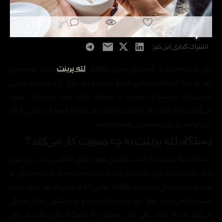
اشتراک گذاری این خبر:
یکی از پرطرفدارترین آیتم‌های منوی روکالانژ،
لته پرینت
است. نوشیدنی
گرم و زیبا البته این زیبایی فقط منحصر به طرح گل، قلب و قویی
نیست که باریستا با هنرش در اضافه کردن شیر به فنجان قهوه
می‌آفریند. لته پرینت این امکان را فراهم می‌کند تا شما هر طرحی را که
می‌خواهید بر روی نوشیدنی لته چاپ کند.
دستگاه لته پرینت به چه صورت کار می‌کند؟
دستگاه لته پرینت به کمک کارتریج قهوه طرح انتخابی را بر روی فوم
شیر چاپ میکند. برای سفارش لته پرینت شما بعد از ثبت سفارش بر
روی منوی دیجیتال رستوران روکالانژ (تبلتی که بر روی هر میز تعبیه شده
است) عکس مورد نظر خود را برای باریستا و یا مسئول سالن ارسال
می‌کنید تا به کمک وای فای متصل به دستگاه برای چاپ بر روی