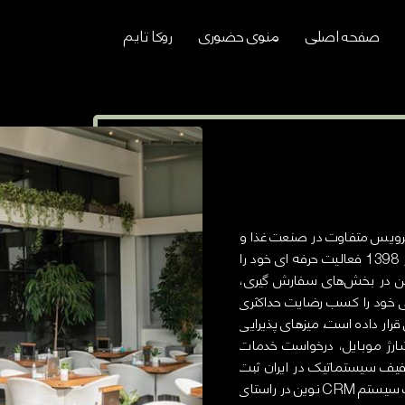
صفحه اصلی
منوی حضوری
روکا تایم
 سرویس متفاوت در صنعت غذا و
نوشیدنی، و با بکارگیری جدیدترین تجهیزات روز دنیا از پاییز 1398 فعالیت حرفه ای خود را
نوین در بخش‌های سفارش گیری،
ی خود را کسب رضایت حداکثری
رار داده است. میزهای پذیرایی
شارژ موبایل، درخواست خدمات
یف سیستماتیک در ایران ثبت
اختراع شده است. رستوران روکالانژ، همچنین با بکارگیری یک سیستم CRM نوین در راستای