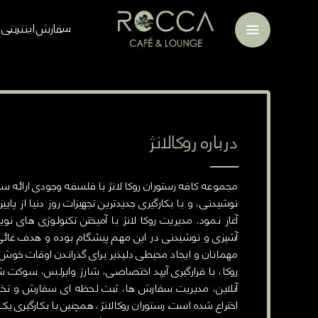
فهرست
سفارش اینترنتی
درباره روکالانژ
مجموعه کافه رستوران روکا لانژ با فلسفه وجودی ارائه
آغاز نمود. مدیریت روکا لانژ با آمیختن تکنولوژی های 
آشپزی و نوشیدنی در این مهم پیشگام بوده و هدف غائ
مهمانان و ایجاد محیطی دلپذیر برای گذراندن اوقات خوش ق
روکا، با قرارگیری آیپد اختصاصی، شارژ وایرلس، سوکت 
آنلاين، مدیریت سفارش ها، ثبت لحظه ای سفارش و تخف